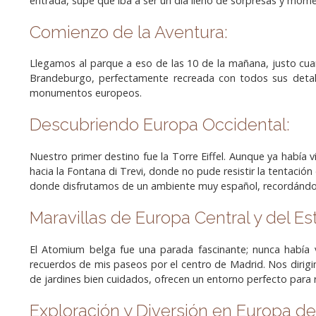
entrada, supe que iba a ser un día lleno de sorpresas y mo
Comienzo de la Aventura:
Llegamos al parque a eso de las 10 de la mañana, justo cua
Brandeburgo, perfectamente recreada con todos sus detall
monumentos europeos.
Descubriendo Europa Occidental:
Nuestro primer destino fue la Torre Eiffel. Aunque ya había 
hacia la Fontana di Trevi, donde no pude resistir la tentaci
donde disfrutamos de un ambiente muy español, recordándo
Maravillas de Europa Central y del Es
El Atomium belga fue una parada fascinante; nunca había 
recuerdos de mis paseos por el centro de Madrid. Nos dirig
de jardines bien cuidados, ofrecen un entorno perfecto para re
Exploración y Diversión en Europa de