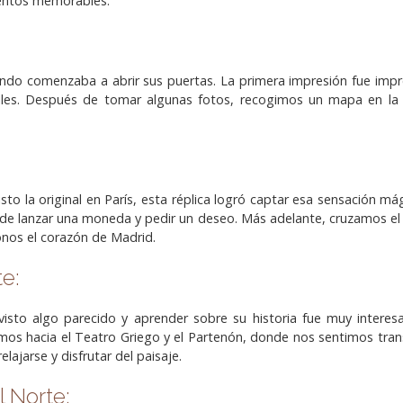
mentos memorables.
ndo comenzaba a abrir sus puertas. La primera impresión fue impre
es. Después de tomar algunas fotos, recogimos un mapa en la ent
visto la original en París, esta réplica logró captar esa sensación 
ón de lanzar una moneda y pedir un deseo. Más adelante, cruzamos el 
nos el corazón de Madrid.
te:
visto algo parecido y aprender sobre su historia fue muy intere
imos hacia el Teatro Griego y el Partenón, donde nos sentimos tr
lajarse y disfrutar del paisaje.
l Norte: