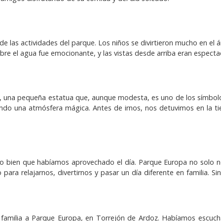
de las actividades del parque. Los niños se divirtieron mucho en el
sobre el agua fue emocionante, y las vistas desde arriba eran especta
gue, una pequeña estatua que, aunque modesta, es uno de los símbo
ndo una atmósfera mágica. Antes de irnos, nos detuvimos en la ti
 lo bien que habíamos aprovechado el día. Parque Europa no solo 
para relajarnos, divertirnos y pasar un día diferente en familia. Si
familia a Parque Europa, en Torrejón de Ardoz. Habíamos escucha