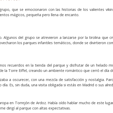
grupo, que se emocionaron con las historias de los valientes vik
mentos mágicos, pequeña pero llena de encanto.
 Algunos del grupo se atrevieron a lanzarse por la tirolina que c
ovecharon los parques infantiles temáticos, donde se divirtieron co
 recuerdos en la tienda del parque y disfrutar de un helado mien
e la Torre Eiffel, creando un ambiente romántico que cerró el día 
zaba a oscurecer, con una mezcla de satisfacción y nostalgia. Pa
día. Es, sin duda, una visita obligada si estás en Madrid o sus alre
 Europa en Torrejón de Ardoz. Había oído hablar mucho de este lug
me dirigí al parque con altas expectativas.