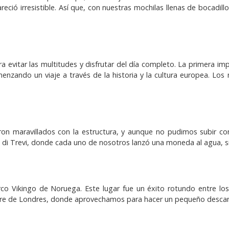
ció irresistible. Así que, con nuestras mochilas llenas de bocadil
vitar las multitudes y disfrutar del día completo. La primera impre
zando un viaje a través de la historia y la cultura europea. Los
ron maravillados con la estructura, y aunque no pudimos subir com
i Trevi, donde cada uno de nosotros lanzó una moneda al agua, sig
 Vikingo de Noruega. Este lugar fue un éxito rotundo entre los
rre de Londres, donde aprovechamos para hacer un pequeño descanso