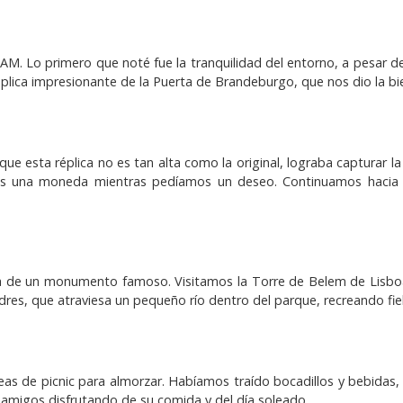
. Lo primero que noté fue la tranquilidad del entorno, a pesar de 
éplica impresionante de la Puerta de Brandeburgo, que nos dio la b
nque esta réplica no es tan alta como la original, lograba capturar
zamos una moneda mientras pedíamos un deseo. Continuamos hacia
a de un monumento famoso. Visitamos la Torre de Belem de Lisboa,
es, que atraviesa un pequeño río dentro del parque, recreando fielm
s de picnic para almorzar. Habíamos traído bocadillos y bebidas,
 amigos disfrutando de su comida y del día soleado.